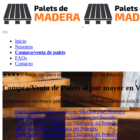
Inicio
Nosotros
Compra/venta de palets
FAQs
Contacto
★★★★✩ Palets europeos usados en
Vilafranca del Penedès
Compra/Venta de Palets al por mayor en V
Compramos y vendemos palets de madera europeos usados en toda Esp
Palets madera automatizados en Vilafranca del Penedès.
Palets madera doméstico en Vilafranca del Penedès.
Reciclaje, palets, muebles en Vilafranca del Penedès.
Palets de carga en Vilafranca del Penedès.
Palets madera industriales en Vilafranca del Penedès.
Normativas palets Europa en Vilafranca del Penedès.