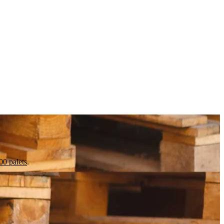
0 palets
.