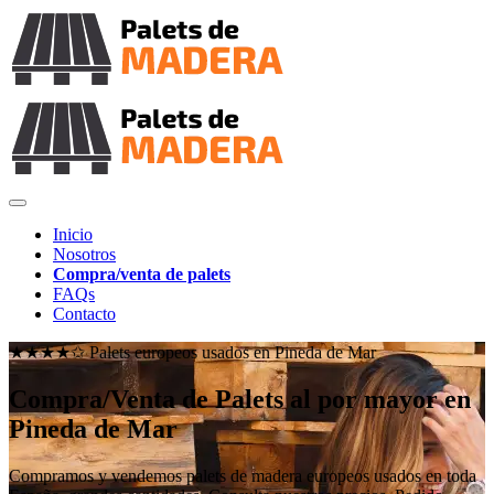
Inicio
Nosotros
Compra/venta de palets
FAQs
Contacto
★★★★✩ Palets europeos usados en
Pineda de Mar
Compra/Venta de Palets al por mayor en
Pineda de Mar
Compramos y vendemos palets de madera europeos usados en toda