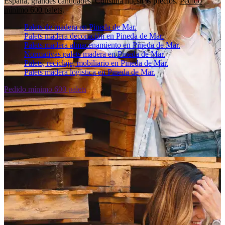
España, grandes cantidades. Consulta nuestros precios.
Pedido
mínimo 600 palets
.
Palets de madera en Pineda de Mar.
Palets madera decoración en Pineda de Mar.
Palets madera almacenamiento en Pineda de Mar.
Normativas palets madera en Pineda de Mar.
Palets, reciclaje, mobiliario en Pineda de Mar.
Palets madera logística en Pineda de Mar.
Pedido mínimo 600 palets