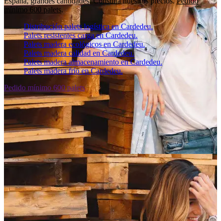
España, grandes cantidades. Consulta nuestros precios.
Pedido
mínimo 600 palets
.
Distribución palets logística en Cardedeu.
Palets resistentes carga en Cardedeu.
Palets madera ecológicos en Cardedeu.
Palets madera calidad en Cardedeu.
Palets madera almacenamiento en Cardedeu.
Palets madera frío en Cardedeu.
Pedido mínimo 600 palets