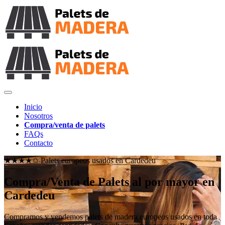
Inicio
Nosotros
Compra/venta de palets
FAQs
Contacto
★★★★✩ Palets europeos usados en
Cardedeu
Compra/Venta de Palets al por mayor en
Cardedeu
Compramos y vendemos palets de madera europeos usados en toda