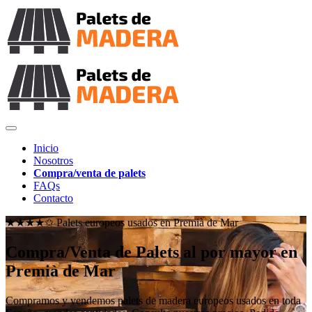
Inicio
Nosotros
Compra/venta de palets
FAQs
Contacto
★★★★✩ Palets europeos usados en
Premià de Mar
Compra/Venta de Palets al por mayor en
Premià de Mar
Compramos y vendemos palets de madera europeos usados en toda