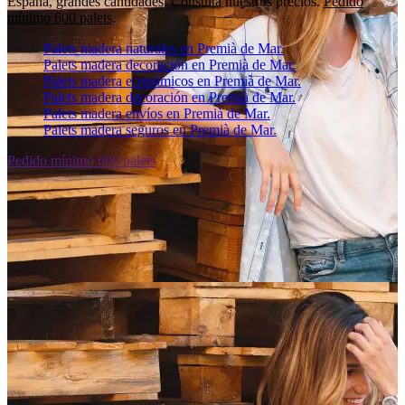
España, grandes cantidades. Consulta nuestros precios.
Pedido
mínimo 600 palets
.
Palets madera naturales en Premià de Mar.
Palets madera decoración en Premià de Mar.
Palets madera económicos en Premià de Mar.
Palets madera decoración en Premià de Mar.
Palets madera envíos en Premià de Mar.
Palets madera seguros en Premià de Mar.
Pedido mínimo 600 palets