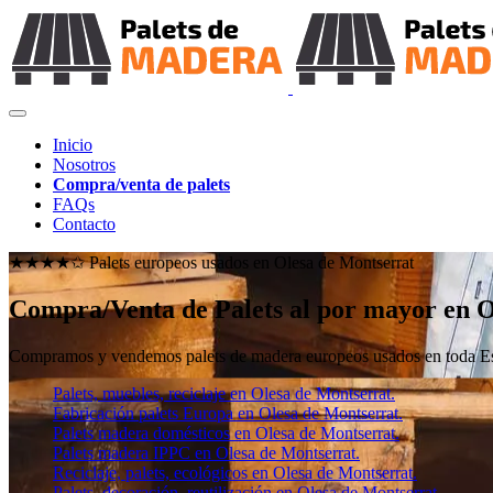
Inicio
Nosotros
Compra/venta de palets
FAQs
Contacto
★★★★✩ Palets europeos usados en
Olesa de Montserrat
Compra/Venta de Palets al por mayor en O
Compramos y vendemos palets de madera europeos usados en toda Esp
Palets, muebles, reciclaje en Olesa de Montserrat.
Fabricación palets Europa en Olesa de Montserrat.
Palets madera domésticos en Olesa de Montserrat.
Palets madera IPPC en Olesa de Montserrat.
Reciclaje, palets, ecológicos en Olesa de Montserrat.
Palets, decoración, reutilización en Olesa de Montserrat.