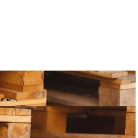
0 palets
.