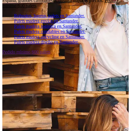
España, grandes cantidades. Consulta nuestros precios.
Pedido
mínimo 600 palets
.
Robustos, ligeros, palets en Santander.
Palets madera envíos en Santander.
Palets madera logística en Santander.
Palets madera confiables en Santander.
Palets madera upcycling en Santander.
Palets madera diseño en Santander.
Pedido mínimo 600 palets