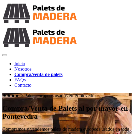
Inicio
Nosotros
Compra/venta de palets
FAQs
Contacto
★★★★✩ Palets europeos usados en
Pontevedra
Compra/Venta de Palets al por mayor en
Pontevedra
Compramos y vendemos palets de madera europeos usados en toda