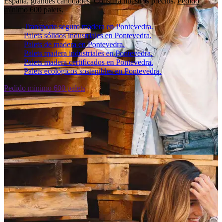
España, grandes cantidades. Consulta nuestros precios.
Pedido
mínimo 600 palets
.
Transporte seguro madera en Pontevedra.
Palets sólidos industriales en Pontevedra.
Palets de madera en Pontevedra.
Palets madera industriales en Pontevedra.
Palets madera certificados en Pontevedra.
Palets ecológicos sostenibles en Pontevedra.
Pedido mínimo 600 palets