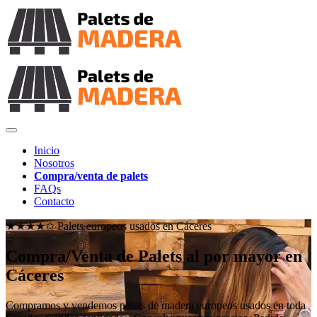
Inicio
Nosotros
Compra/venta de palets
FAQs
Contacto
★★★★✩ Palets europeos usados en
Cáceres
Compra/Venta de Palets al por mayor en
Cáceres
Compramos y vendemos palets de madera europeos usados en toda