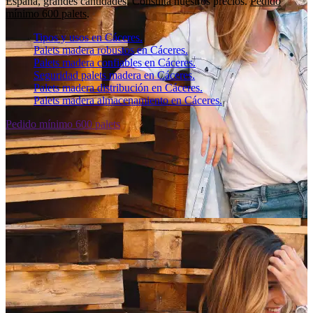
España, grandes cantidades. Consulta nuestros precios.
Pedido
mínimo 600 palets
.
Tipos y usos en Cáceres.
Palets madera robustos en Cáceres.
Palets madera confiables en Cáceres.
Seguridad palets madera en Cáceres.
Palets madera distribución en Cáceres.
Palets madera almacenamiento en Cáceres.
Pedido mínimo 600 palets