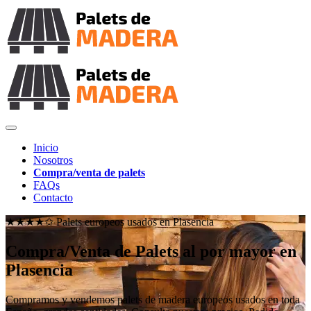
Inicio
Nosotros
Compra/venta de palets
FAQs
Contacto
★★★★✩ Palets europeos usados en
Plasencia
Compra/Venta de Palets al por mayor en
Plasencia
Compramos y vendemos palets de madera europeos usados en toda