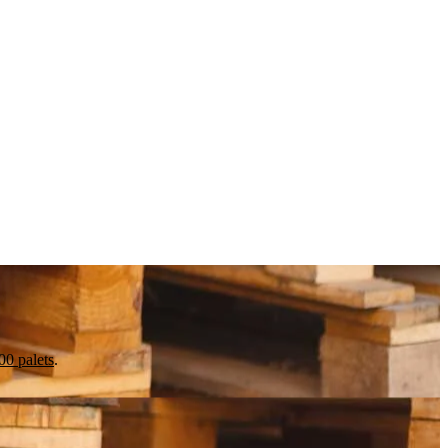
0 palets
.