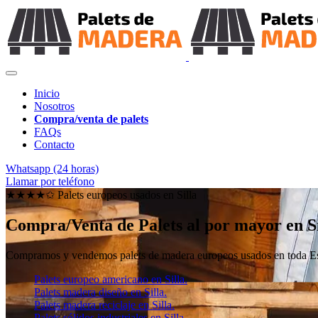
Inicio
Nosotros
Compra/venta de palets
FAQs
Contacto
Whatsapp (24 horas)
Llamar por teléfono
★★★★✩ Palets europeos usados en
Silla
Compra/Venta de Palets al por mayor en Si
Compramos y vendemos palets de madera europeos usados en toda Esp
Palets europeo americano en Silla.
Palets madera diseño en Silla.
Palets madera reciclaje en Silla.
Palets sólidos industriales en Silla.