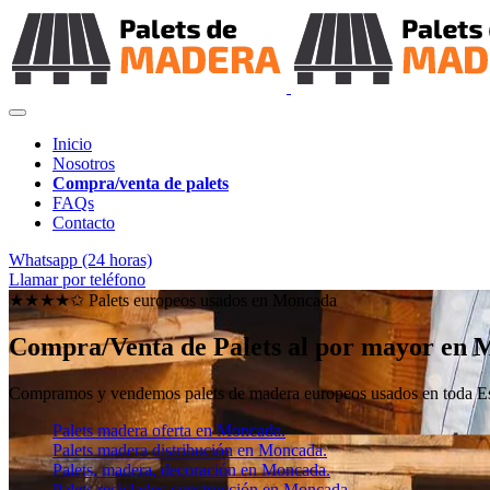
Inicio
Nosotros
Compra/venta de palets
FAQs
Contacto
Whatsapp (24 horas)
Llamar por teléfono
★★★★✩ Palets europeos usados en
Moncada
Compra/Venta de Palets al por mayor en
Compramos y vendemos palets de madera europeos usados en toda Esp
Palets madera oferta en Moncada.
Palets madera distribución en Moncada.
Palets, madera, decoración en Moncada.
Palets reciclados construcción en Moncada.