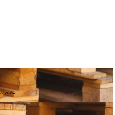
0 palets
.