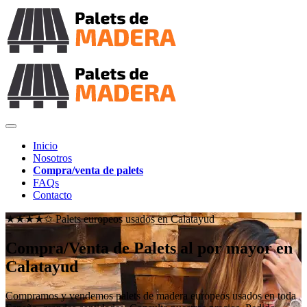
Inicio
Nosotros
Compra/venta de palets
FAQs
Contacto
★★★★✩ Palets europeos usados en
Calatayud
Compra/Venta de Palets al por mayor en
Calatayud
Compramos y vendemos palets de madera europeos usados en toda