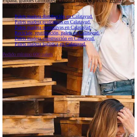
España, grandes cantidades. Consulta nuestros precios.
Pedido
mínimo 600 palets
.
Palets madera distribución en Calatayud.
Palets madera ecológicos en Calatayud.
Palets madera normativas en Calatayud.
Reciclaje, reutilización, palets en Calatayud.
Palets madera construcción en Calatayud.
Palets madera logística en Calatayud.
Pedido mínimo 600 palets