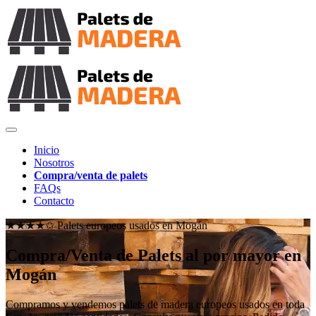
Inicio
Nosotros
Compra/venta de palets
FAQs
Contacto
★★★★✩ Palets europeos usados en
Mogán
Compra/Venta de Palets al por mayor en
Mogán
Compramos y vendemos palets de madera europeos usados en toda