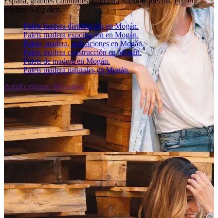
España, grandes cantidades. Consulta nuestros precios.
Pedido
mínimo 600 palets
.
Palets madera distribución en Mogán.
Palets madera exportación en Mogán.
Palets, madera, aplicaciones en Mogán.
Palets madera construcción en Mogán.
Palets de madera en Mogán.
Palets madera naturales en Mogán.
Pedido mínimo 600 palets