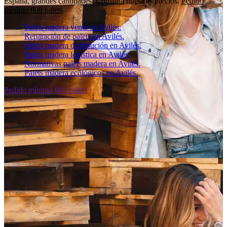
España, grandes cantidades. Consulta nuestros precios.
Pedido
mínimo 600 palets
.
Palets madera venta en Avilés.
Reparación de palets en Avilés.
Palets madera distribución en Avilés.
Palets madera logística en Avilés.
Normativas palets madera en Avilés.
Palets madera ecológicos en Avilés.
Pedido mínimo 600 palets