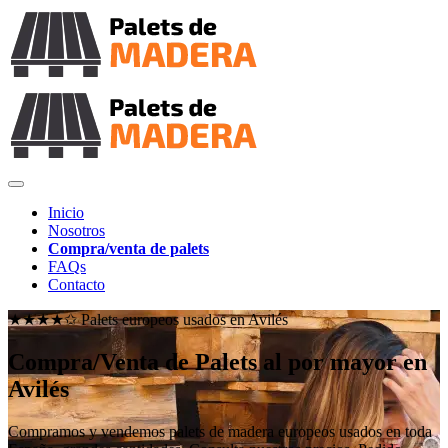
Inicio
Nosotros
Compra/venta de palets
FAQs
Contacto
★★★★✩ Palets europeos usados en
Avilés
Compra/Venta de Palets al por mayor en
Avilés
Compramos y vendemos palets de madera europeos usados en toda