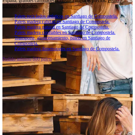
España, grandes cantidades. Consulta nuestros precios.
Pedido
mínimo 600 palets
.
Palets reciclados artísticos en Santiago de Compostela.
Palets madera calidad en Santiago de Compostela.
Palets madera natural en Santiago de Compostela.
Palets madera confiables en Santiago de Compostela.
Transporte, almacenamiento, palets en Santiago de
Compostela.
Palets madera dimensiones en Santiago de Compostela.
Pedido mínimo 600 palets